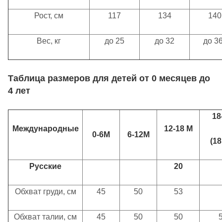
Рост, см
117
134
140
Вес, кг
до 25
до 32
до 36
Таблица
размеров для детей
от 0
месяцев
до
4
лет
18
Международные
12-18 М
0-6M
6-12M
(1
Русские
20
Обхват груди, см
45
50
53
Обхват талии, см
45
50
50