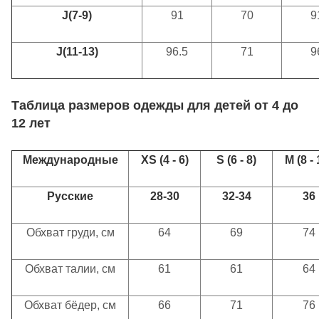
J(7-9)
91
70
9
J(11-13)
96.5
71
9
Таблица
размеров одежды для детей
от
4
до
12 лет
Международные
XS (4 - 6)
S (6 - 8)
M (8 - 
Русские
28-30
32-34
36
Обхват груди, см
64
69
74
Обхват талии, см
61
61
64
Обхват бёдер, см
66
71
76