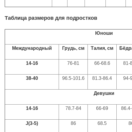
Таблица
размеров
для подростков
Юноши
Международный
Грудь, см
Талия, см
Бёдр
14-16
76-81
66-68.6
81-
38-40
96.5-101.6
81.3-86.4
94-
Девушки
14-16
78.7-84
66-69
86.4
J(3-5)
86
68.5
8