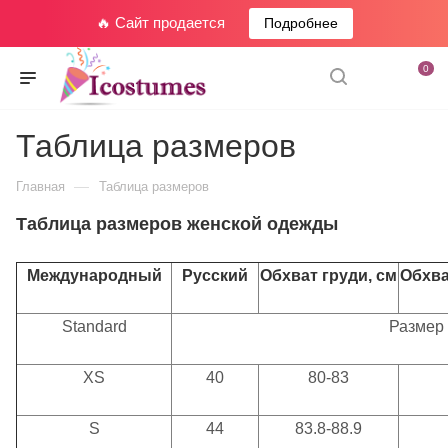
🔥 Сайт продается
Подробнее
0
Таблица размеров
—
Главная
Таблица размеров
Таблица
размеров женской одежды
Международный
Русский
Обхват груди, см
Обхва
Standard
Размер
XS
40
80-83
S
44
83.8-88.9