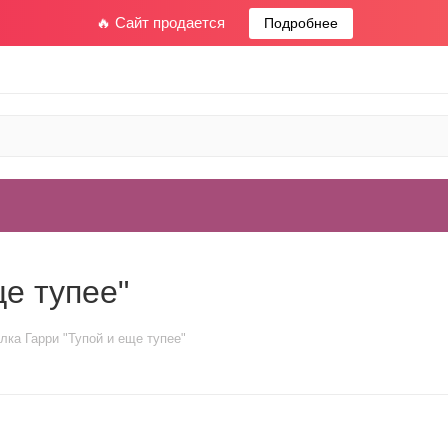
🔥 Сайт продается
Подробнее
ще тупее"
лка Гарри "Тупой и еще тупее"