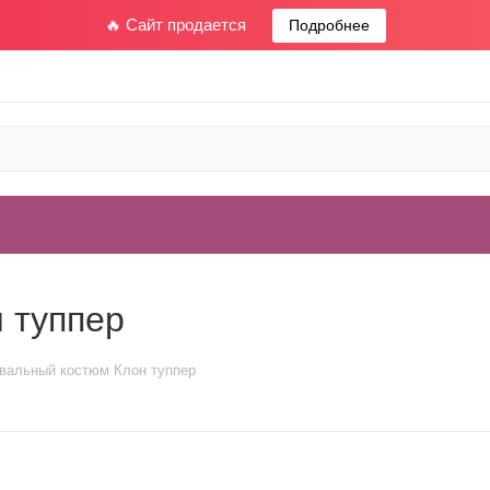
🔥 Сайт продается
Подробнее
 туппер
вальный костюм Клон туппер