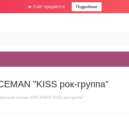
🔥 Сайт продается
Подробнее
EMAN "KISS рок-группа"
вальный костюм SPACEMAN "KISS рок-группа"