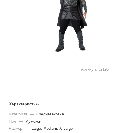
Артикул:
32195
Характеристики
Категория
—
Средневековье
Пол
—
Мужской
Размер
—
Large, Medium, X-Large