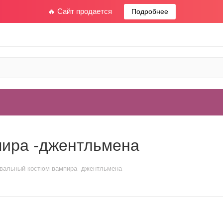
🔥 Сайт продается
Подробнее
пира -джентльмена
вальный костюм вампира -джентльмена