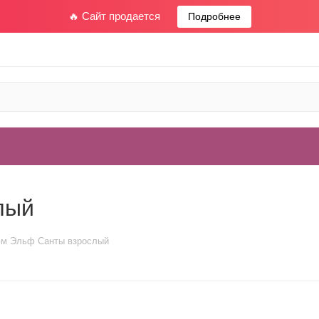
🔥 Сайт продается
Подробнее
лый
м Эльф Санты взрослый