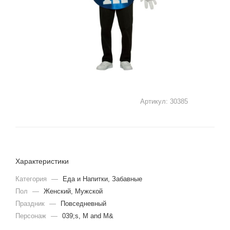
Артикул:
30385
Характеристики
Категория
—
Еда и Напитки, Забавные
Пол
—
Женский, Мужской
Праздник
—
Повседневный
Персонаж
—
039;s, M and M&