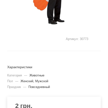
Артикул:
30773
Характеристики
Категория
—
Животные
Пол
—
Женский, Мужской
Праздник
—
Повседневный
2
грн.