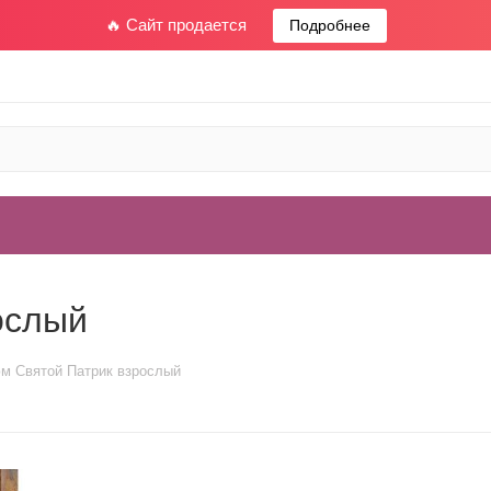
🔥 Сайт продается
Подробнее
ослый
м Святой Патрик взрослый